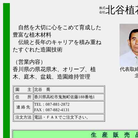
北谷植
株式
会社
自然を大切に心をこめて育成した
豊富な植木材料
伝統と長年のキャリアを積み重ね
たすぐれた造園技術
（営業内容）
香川県の県花県木、オリーブ、植
代表
北谷
木、庭木、盆栽、造園維持管理
園 主
北谷 喬
住 所
香川県高松市鬼無町佐藤188番地1
TEL：087-881-2872
連 絡 先
FAX：087-882-4131
注文方法
電話・ＦＡＸでご注文下さい。
生 産 販 売 