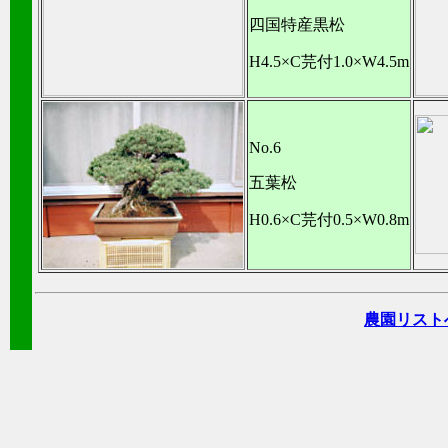
四国特産黒松
H4.5×C芫付1.0×W4.5m
No.6
五葉松
H0.6×C芫付0.5×W0.8m
農園リスト